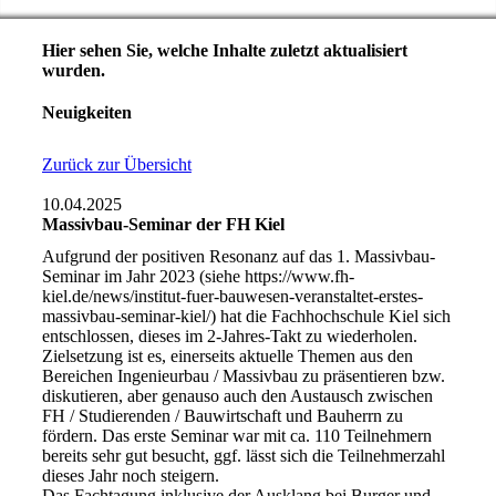
Hier sehen Sie, welche Inhalte zuletzt aktualisiert
wurden.
Neuigkeiten
Zurück zur Übersicht
10.04.2025
Massivbau-Seminar der FH Kiel
Aufgrund der positiven Resonanz auf das 1. Massivbau-
Seminar im Jahr 2023 (siehe https://www.fh-
kiel.de/news/institut-fuer-bauwesen-veranstaltet-erstes-
massivbau-seminar-kiel/) hat die Fachhochschule Kiel sich
entschlossen, dieses im 2-Jahres-Takt zu wiederholen.
Zielsetzung ist es, einerseits aktuelle Themen aus den
Bereichen Ingenieurbau / Massivbau zu präsentieren bzw.
diskutieren, aber genauso auch den Austausch zwischen
FH / Studierenden / Bauwirtschaft und Bauherrn zu
fördern. Das erste Seminar war mit ca. 110 Teilnehmern
bereits sehr gut besucht, ggf. lässt sich die Teilnehmerzahl
dieses Jahr noch steigern.
Das Fachtagung inklusive der Ausklang bei Burger und